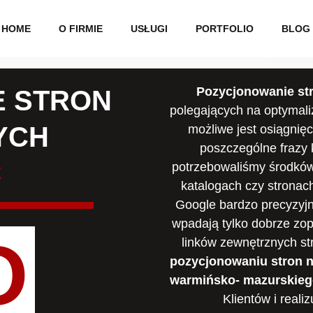
HOME
O FIRMIE
USŁUGI
PORTFOLIO
BLOG
Pozycjonowanie st
 STRON
polegających na optymaliz
YCH
możliwe jest osiągnię
poszczególne frazy 
C
potrzebowaliśmy środków,
katalogach czy stronac
Google bardzo precyzyjn
wpadają tylko dobrze zop
O
linków zewnętrznych str
pozycjonowaniu stron n
warmińsko- mazurskieg
Klientów i real