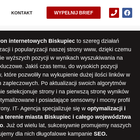
WYPEŁNIJ BRIEF
KONTAKT
ron internetowych Biskupiec
to szereg działań
acji i popularyzacji naszej strony www, dzięki czemu
cie wyższych pozycji w wynikach wyszukiwania na
kluczowe. Jakiś czas temu, do wysokich pozycji
 które pozwoliły na wykupienie dużej ilości linków w
h zapleczowych. Po aktualizacji swoich algorytmów
ie selekcjonuje strony i na pierwszą stronę wyników
tymalizowane i posiadające sensowny i mocny profil
ony. IT- Agencja specjalizuje się w
optymalizacji i
a terenie miasta Biskupiec i całego województwa
o
. Już od wielu lat, sukcesywnie promujemy naszych
izujemy dla nich długofalowe kampanie
SEO.