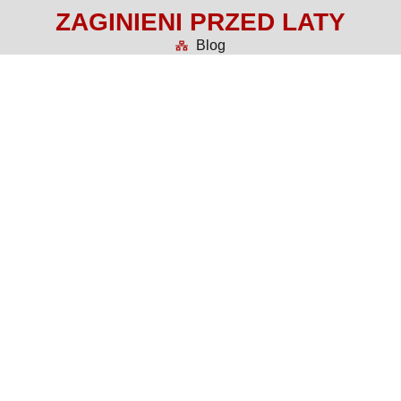
ZAGINIENI PRZED LATY
Blog
zaginięcia, artykuły, blog
Więcej o projekcie