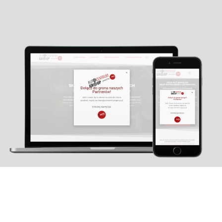
SKUP AUT WROCŁAW
Motoryzacja
skup aut, wrocław, złomowanie