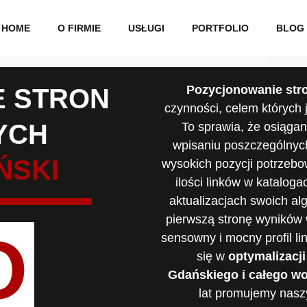
HOME
O FIRMIE
USŁUGI
PORTFOLIO
BLOG
Pozycjonowanie str
 STRON
czynności, celem których 
YCH
To sprawia, że osiąga
wpisaniu poszczególnych
ŃSKI
wysokich pozycji potrzebo
ilości linków w katalog
aktualizacjach swoich al
pierwszą stronę wyników 
O
sensowny i mocny profil l
się w
optymalizacji
Gdańskiego
i całego w
lat promujemy naszy