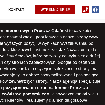
WYPEŁNIJ BRIEF
KONTAKT
on internetowych Pruszcz Gdański
to cały zbiór
jest optymalizacja i popularyzacja naszej strony www.
nie wyższych pozycji w wynikach wyszukiwania, po
 fraz kluczowych jest możliwe. Jakiś czas temu, do
waliśmy środków, które pozwoliły na wykupienie dużej
ach czy stronach zapleczowych. Google po ostatnich
gorytmów bardzo precyzyjnie selekcjonuje strony i na
wpadają tylko dobrze zoptymalizowane i posiadające
inków zewnętrznych strony. Nasza agencja specjalizuje
 i pozycjonowaniu stron na terenie Pruszcza
ojewództwa pomorskiego
. Z powodzeniem od wielu
ch Klientów i realizujemy dla nich długofalowe