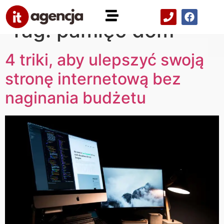
Tag:
pamięć dom
4 triki, aby ulepszyć swoją
stronę internetową bez
naginania budżetu