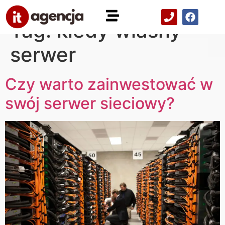
Tag:
kiedy własny
serwer
Czy warto zainwestować w
swój serwer sieciowy?